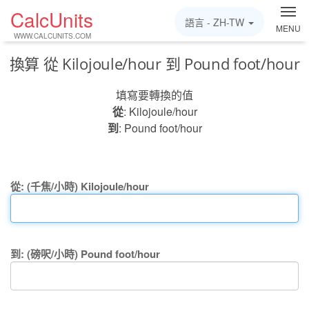
CalcUnits
語言 -
ZH-TW
MENU
WWW.CALCUNITS.COM
換算 從 Kilojoule/hour 到 Pound foot/hour
填寫要轉換的值
從
: Kilojoule/hour
到
: Pound foot/hour
從: (千焦/小時) Kilojoule/hour
到: (磅呎/小時) Pound foot/hour