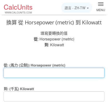
CalcUnits
語言 -
ZH-TW
MENU
WWW.CALCUNITS.COM
換算 從 Horsepower (metric) 到 Kilowatt
填寫要轉換的值
從
: Horsepower (metric)
到
: Kilowatt
從: (馬力 (公制)) Horsepower (metric)
到: (千瓦) Kilowatt