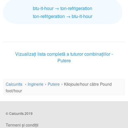
btu-it-hour → ton-refrigeration
ton-refrigeration → btu-it-hour
Vizualizați lista completă a tuturor combinațiilor -
Putere
Calcunits
Inginerie
Putere
Kilojoule/hour către Pound
foot/hour
© Calcunits 2019
Termeni și condiții