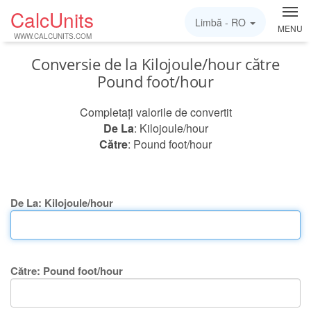
CalcUnits
Limbă -
RO
MENU
WWW.CALCUNITS.COM
Conversie de la Kilojoule/hour către
Pound foot/hour
Completați valorile de convertit
De La
: Kilojoule/hour
Către
: Pound foot/hour
De La: Kilojoule/hour
Către: Pound foot/hour