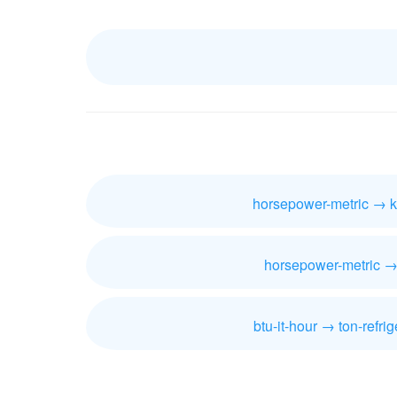
horsepower-metric → k
horsepower-metric →
btu-it-hour → ton-refrig