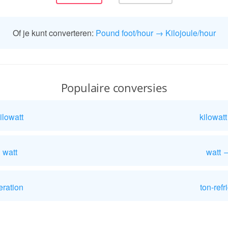
Of je kunt converteren:
Pound foot/hour → Kilojoule/hour
Populaire conversies
ilowatt
kilowat
 watt
watt 
eration
ton-refr