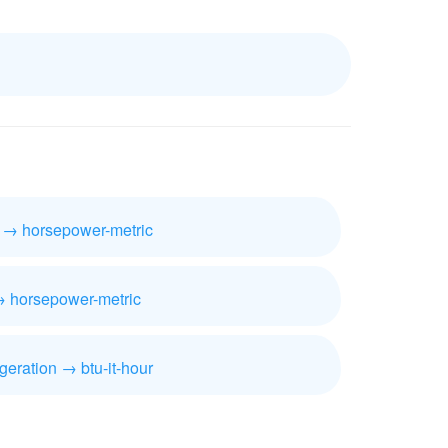
t → horsepower-metric
→ horsepower-metric
igeration → btu-it-hour