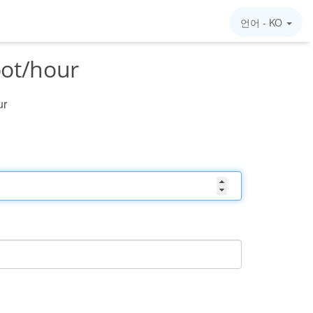
언어 -
KO
ot/hour
ur