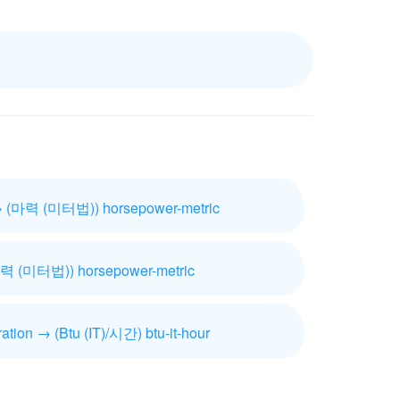
 (마력 (미터법)) horsepower-metric
력 (미터법)) horsepower-metric
ation → (Btu (IT)/시간) btu-it-hour