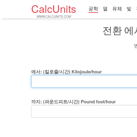
CalcUnits
공학
열
유체
빛
WWW.CALCUNITS.COM
전환 에서 
에서: (킬로줄/시간) Kilojoule/hour
까지: (파운드피트/시간) Pound foot/hour