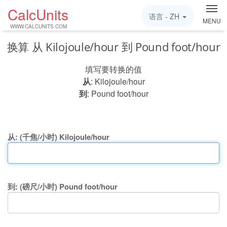
CalcUnits
语言 -
ZH
MENU
WWW.CALCUNITS.COM
换算 从 Kilojoule/hour 到 Pound foot/hour
填写要转换的值
从
: Kilojoule/hour
到
: Pound foot/hour
从: (千焦/小时) Kilojoule/hour
到: (磅尺/小时) Pound foot/hour