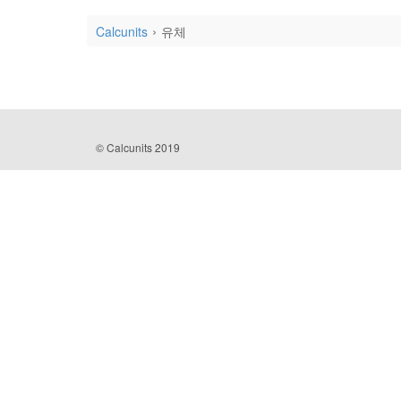
Calcunits
유체
© Calcunits 2019