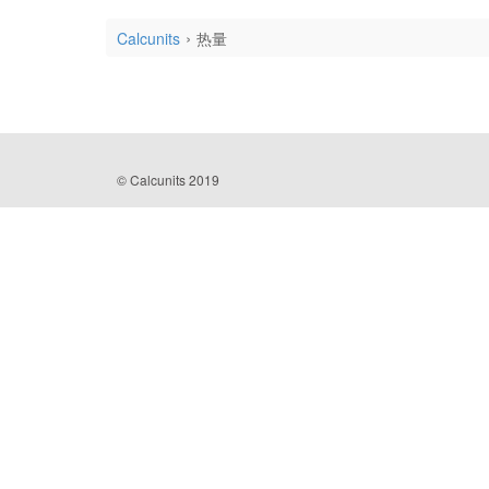
Calcunits
热量
© Calcunits 2019