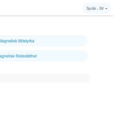
Språk -
SV
Magnetisk fältstyrka
gnetisk flödestäthet