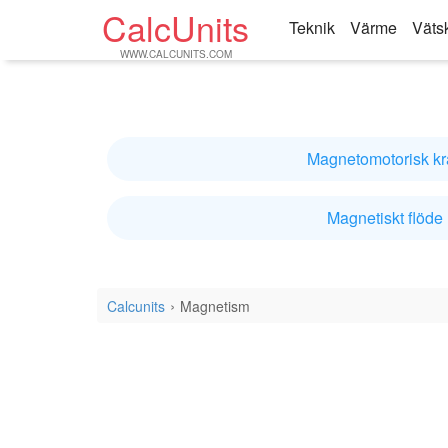
CalcUnits
Teknik
Värme
Väts
WWW.CALCUNITS.COM
Magnetomotorisk kra
Magnetiskt flöde
Calcunits
Magnetism