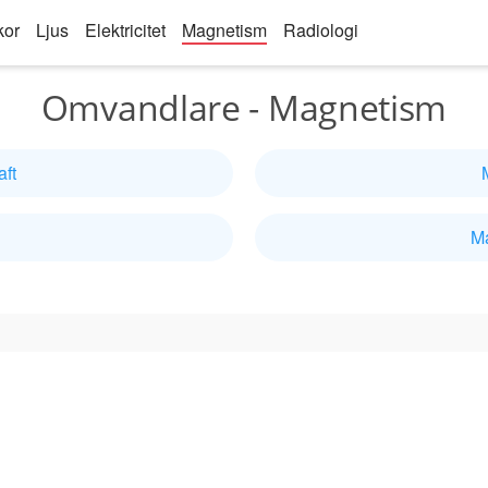
kor
Ljus
Elektricitet
Magnetism
Radiologi
Omvandlare - Magnetism
ft
Ma