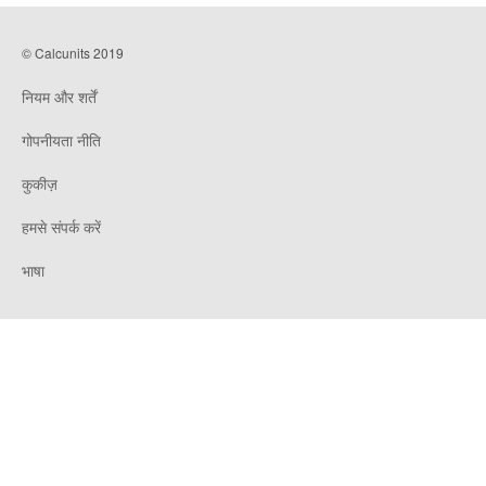
© Calcunits 2019
नियम और शर्तें
गोपनीयता नीति
कुकीज़
हमसे संपर्क करें
भाषा