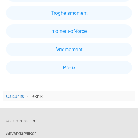
Tröghetsmoment
moment-of-force
Vridmoment
Prefix
Calcunits
Teknik
© Calcunits 2019
Användarvillkor