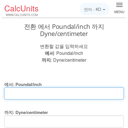
CalcUnits
언어 -
KO
MENU
WWW.CALCUNITS.COM
전환 에서 Poundal/inch 까지
Dyne/centimeter
변환할 값을 입력하세요
에서
: Poundal/inch
까지
: Dyne/centimeter
에서: Poundal/inch
까지: Dyne/centimeter