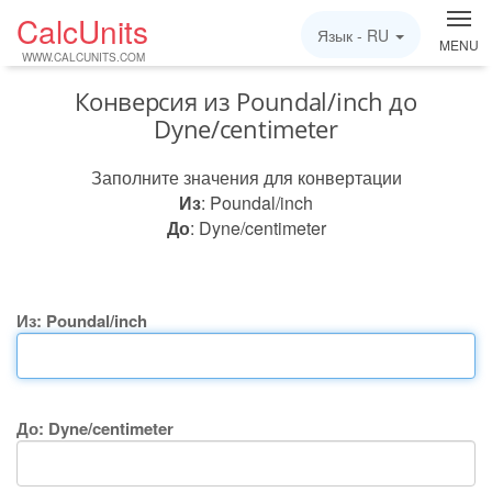
CalcUnits
Язык -
RU
MENU
WWW.CALCUNITS.COM
Конверсия из Poundal/inch до
Dyne/centimeter
Заполните значения для конвертации
Из
: Poundal/inch
До
: Dyne/centimeter
Из: Poundal/inch
До: Dyne/centimeter