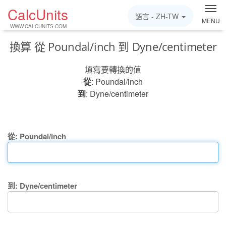
CalcUnits
語言 -
ZH-TW
MENU
WWW.CALCUNITS.COM
換算 從 Poundal/inch 到 Dyne/centimeter
填寫要轉換的值
從
: Poundal/inch
到
: Dyne/centimeter
從: Poundal/inch
到: Dyne/centimeter