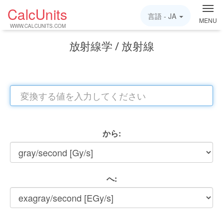
CalcUnits
言語 -
JA
MENU
WWW.CALCUNITS.COM
放射線学 / 放射線
から:
へ: