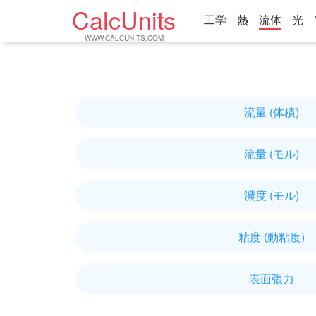
CalcUnits
工学
熱
流体
光
WWW.CALCUNITS.COM
流量 (体積)
流量 (モル)
濃度 (モル)
粘度 (動粘度)
表面張力