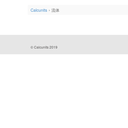
Calcunits
流体
© Calcunits 2019