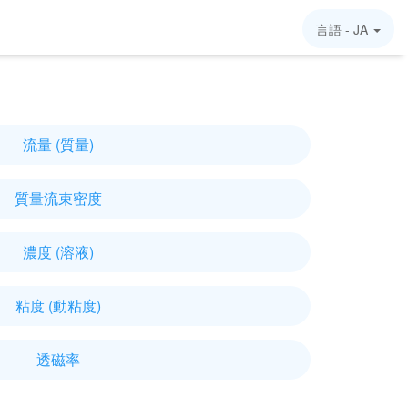
言語 -
JA
流量 (質量)
質量流束密度
濃度 (溶液)
粘度 (動粘度)
透磁率