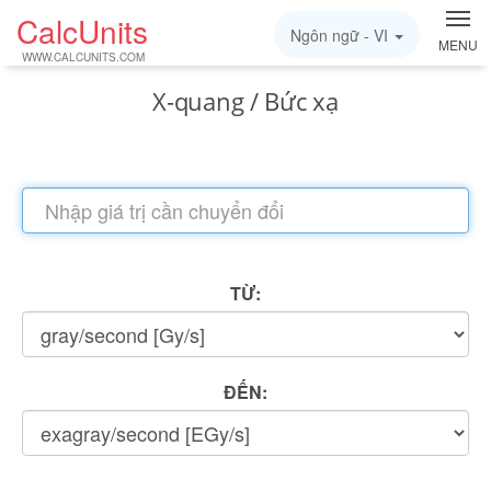
CalcUnits
Ngôn ngữ -
VI
MENU
WWW.CALCUNITS.COM
X-quang / Bức xạ
TỪ:
ĐẾN: