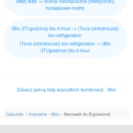
(Wat) watt → (Konie mechaniczne (metryczne))
horsepower-metric
(Btu (IT)/godzina) btu-it-hour → (Tona (chłodnicza))
ton-refrigeration
(Tona (chłodnicza)) ton-refrigeration → (Btu
(IT)/godzina) btu-it-hour
Zobacz pełną listę wszystkich kombinacji - Moc
Calcunits
Inżynieria
Moc
Nanowatt do Erg/second