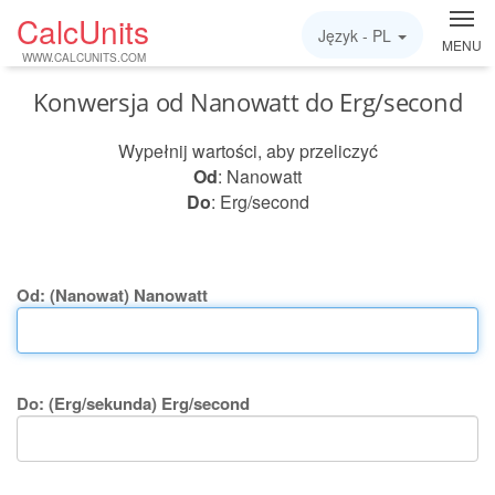
CalcUnits
Język -
PL
MENU
WWW.CALCUNITS.COM
Konwersja od Nanowatt do Erg/second
Wypełnij wartości, aby przeliczyć
Od
: Nanowatt
Do
: Erg/second
Od: (Nanowat) Nanowatt
Do: (Erg/sekunda) Erg/second