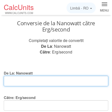
CalcUnits
Limbă -
RO
MENU
WWW.CALCUNITS.COM
Conversie de la Nanowatt către
Erg/second
Completați valorile de convertit
De La
: Nanowatt
Către
: Erg/second
De La: Nanowatt
Către: Erg/second