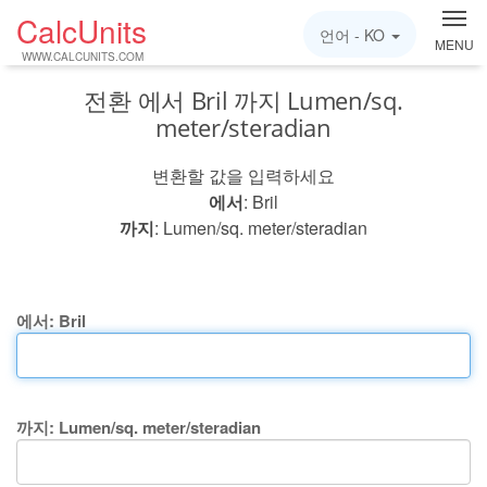
CalcUnits
언어 -
KO
MENU
WWW.CALCUNITS.COM
전환 에서 Bril 까지 Lumen/sq.
meter/steradian
변환할 값을 입력하세요
에서
: Bril
까지
: Lumen/sq. meter/steradian
에서: Bril
까지: Lumen/sq. meter/steradian