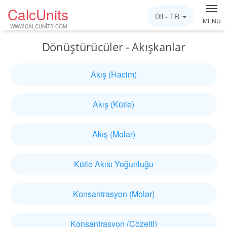
CalcUnits
Dil -
TR
MENU
WWW.CALCUNITS.COM
Dönüştürücüler - Akışkanlar
Akış (Hacim)
Akış (Kütle)
Akış (Molar)
Kütle Akısı Yoğunluğu
Konsantrasyon (Molar)
Konsantrasyon (Çözelti)