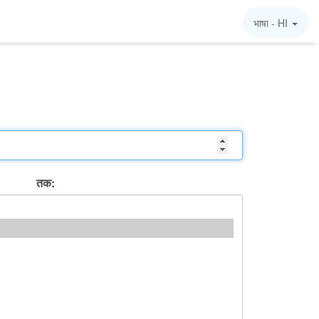
भाषा -
HI
तक: