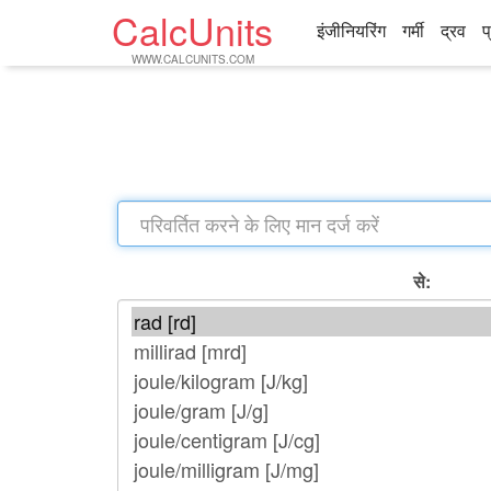
CalcUnits
इंजीनियरिंग
गर्मी
द्रव
प
WWW.CALCUNITS.COM
से: