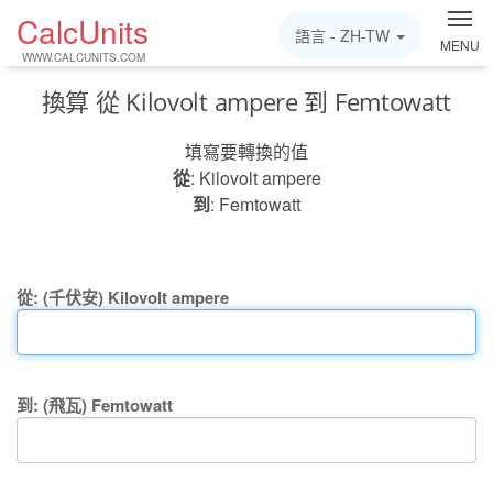
CalcUnits
語言 -
ZH-TW
MENU
WWW.CALCUNITS.COM
換算 從 Kilovolt ampere 到 Femtowatt
填寫要轉換的值
從
: Kilovolt ampere
到
: Femtowatt
從: (千伏安) Kilovolt ampere
到: (飛瓦) Femtowatt