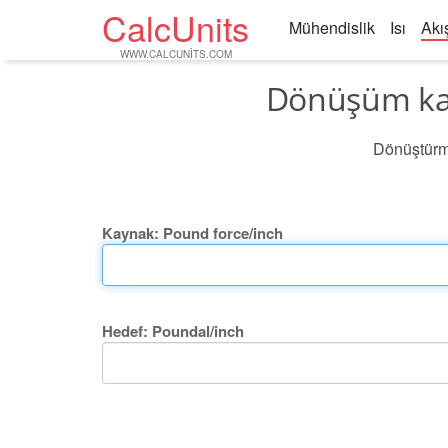
CalcUnits
Mühendislik
Isı
Akı
WWW.CALCUNITS.COM
Dönüşüm kay
Dönüştürme
Kaynak: Pound force/inch
Hedef: Poundal/inch