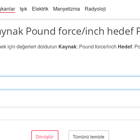
şkanlar
Işık
Elektrik
Manyetizma
Radyoloji
nak Pound force/inch hedef 
k için değerleri doldurun
Kaynak
: Pound force/inch
Hedef
: P