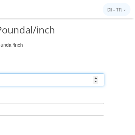
Dil -
TR
Poundal/inch
oundal/inch