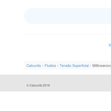
V
Calcunits
Fluidos
Tensão Superficial
Millinewno
© Calcunits 2019