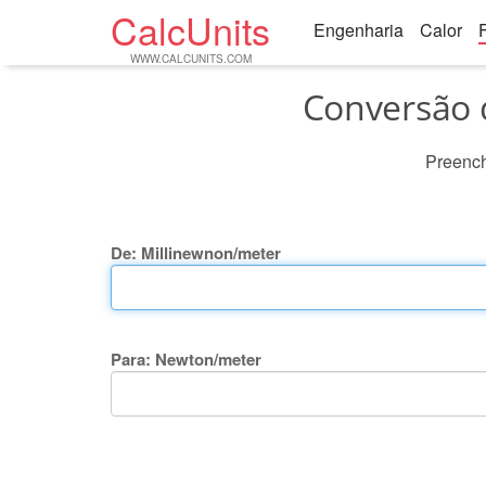
CalcUnits
Engenharia
Calor
WWW.CALCUNITS.COM
Conversão 
Preench
De: Millinewnon/meter
Para: Newton/meter