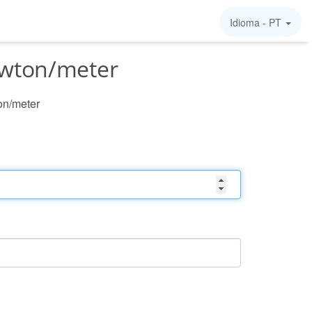
Idioma -
PT
ewton/meter
on/meter