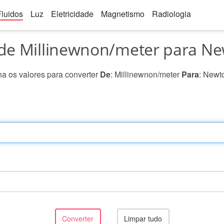
Fluidos
Luz
Eletricidade
Magnetismo
Radiologia
de Millinewnon/meter para N
a os valores para converter
De
: Millinewnon/meter
Para
: Newt