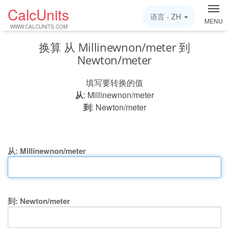
CalcUnits
语言 -
ZH
MENU
WWW.CALCUNITS.COM
换算 从 Millinewnon/meter 到
Newton/meter
填写要转换的值
从
: Millinewnon/meter
到
: Newton/meter
从: Millinewnon/meter
到: Newton/meter