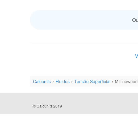
Ou
V
Calcunits
Fluidos
Tensão Superficial
Millinewnon
© Calcunits 2019