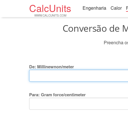
CalcUnits
Engenharia
Calor
WWW.CALCUNITS.COM
Conversão de M
Preencha os
De: Millinewnon/meter
Para: Gram force/centimeter