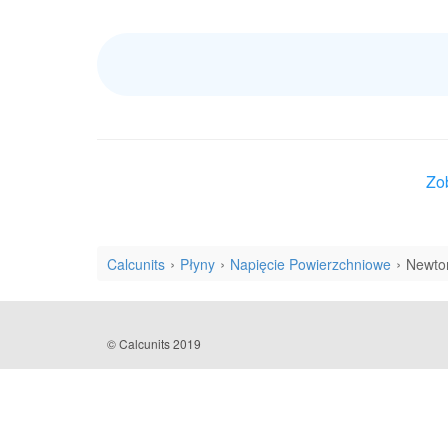
Zo
Calcunits
Płyny
Napięcie Powierzchniowe
Newton
© Calcunits 2019