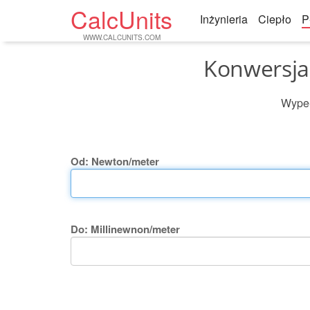
CalcUnits
Inżynieria
Ciepło
P
WWW.CALCUNITS.COM
Konwersja
Wypeł
Od: Newton/meter
Do: Millinewnon/meter