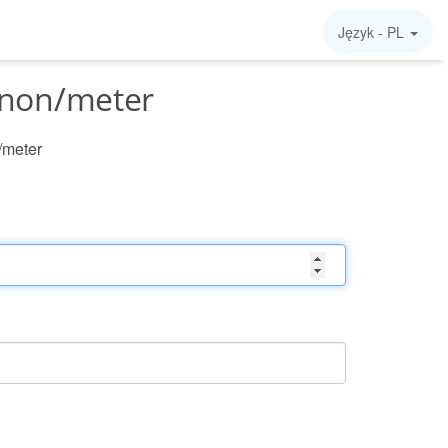
Język -
PL
wnon/meter
/meter