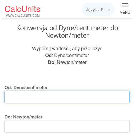
CalcUnits
Język -
PL
MENU
WWW.CALCUNITS.COM
Konwersja od Dyne/centimeter do
Newton/meter
Wypełnij wartości, aby przeliczyć
Od
: Dyne/centimeter
Do
: Newton/meter
Od: Dyne/centimeter
Do: Newton/meter