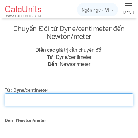
CalcUnits
Ngôn ngữ -
VI
MENU
WWW.CALCUNITS.COM
Chuyển Đổi từ Dyne/centimeter đến
Newton/meter
Điền các giá trị cần chuyển đổi
Từ
: Dyne/centimeter
Đến
: Newton/meter
Từ: Dyne/centimeter
Đến: Newton/meter