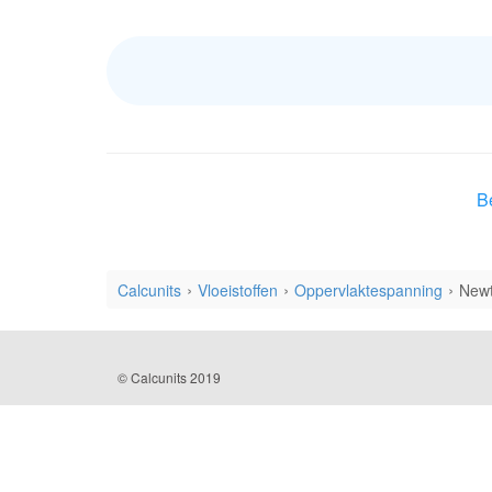
Be
Calcunits
Vloeistoffen
Oppervlaktespanning
Newt
© Calcunits 2019