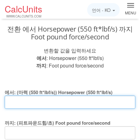
CalcUnits
언어 -
KO
MENU
WWW.CALCUNITS.COM
전환 에서 Horsepower (550 ft*lbf/s) 까지
Foot pound force/second
변환할 값을 입력하세요
에서
: Horsepower (550 ft*lbf/s)
까지
: Foot pound force/second
에서: (마력 (550 ft*lbf/s)) Horsepower (550 ft*lbf/s)
까지: (피트파운드힘/초) Foot pound force/second