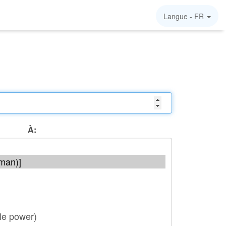
Langue -
FR
À: