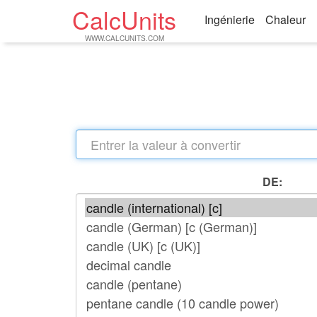
CalcUnits
Ingénierie
Chaleur
WWW.CALCUNITS.COM
DE: