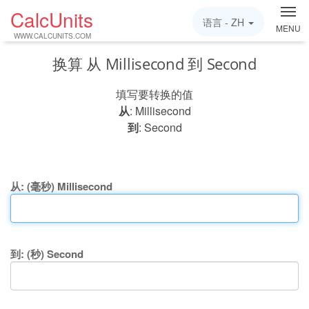
CalcUnits
语言 -
ZH
MENU
WWW.CALCUNITS.COM
换算 从 Millisecond 到 Second
填写要转换的值
从
: Millisecond
到
: Second
从: (毫秒) Millisecond
到: (秒) Second