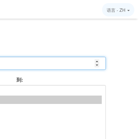
语言 -
ZH
到: