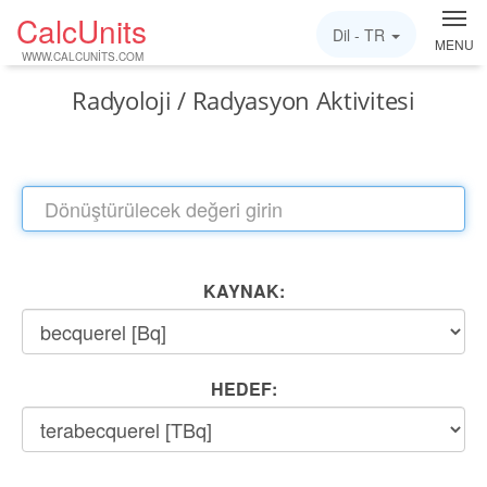
CalcUnits
Dil -
TR
MENU
WWW.CALCUNITS.COM
Radyoloji / Radyasyon Aktivitesi
KAYNAK:
HEDEF: