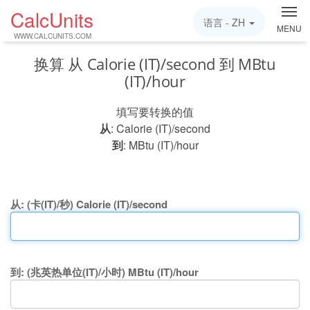
CalcUnits
语言 -
ZH
MENU
WWW.CALCUNITS.COM
换算 从 Calorie (IT)/second 到 MBtu
(IT)/hour
填写要转换的值
从
: Calorie (IT)/second
到
: MBtu (IT)/hour
从: (卡(IT)/秒) Calorie (IT)/second
到: (兆英热单位(IT)/小时) MBtu (IT)/hour