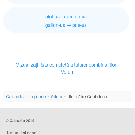
pint-us → gallon-us
gallon-us → pint-us
Vizualizați lista completă a tuturor combinațiilor -
Volum
Calcunits
Inginerie
Volum
Liter către Cubic inch
© Calcunits 2019
Termeni și condiții