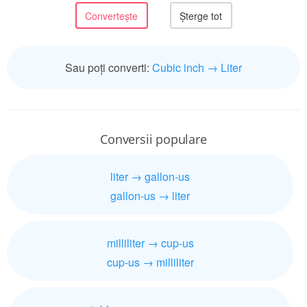
Sau poți converti:
Cubic inch → Liter
Conversii populare
liter → gallon-us
gallon-us → liter
milliliter → cup-us
cup-us → milliliter