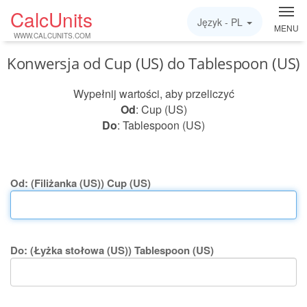
CalcUnits
Język -
PL
MENU
WWW.CALCUNITS.COM
Konwersja od Cup (US) do Tablespoon (US)
Wypełnij wartości, aby przeliczyć
Od
: Cup (US)
Do
: Tablespoon (US)
Od: (Filiżanka (US)) Cup (US)
Do: (Łyżka stołowa (US)) Tablespoon (US)