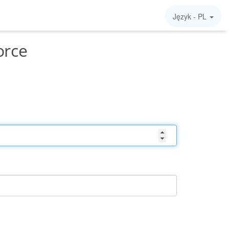
Język -
PL
orce