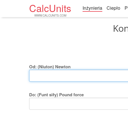
CalcUnits
Inżynieria
Ciepło
P
WWW.CALCUNITS.COM
Kon
Od: (Niuton) Newton
Do: (Funt siły) Pound force