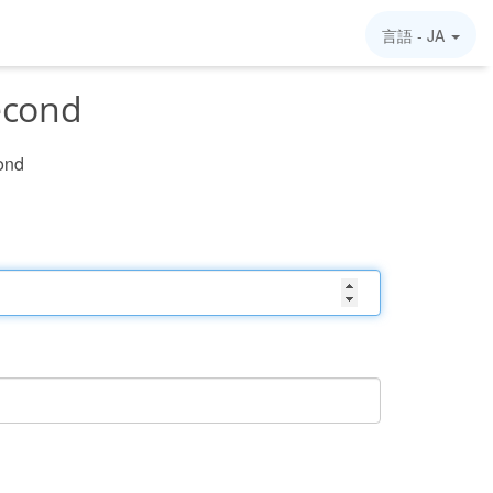
言語 -
JA
econd
cond