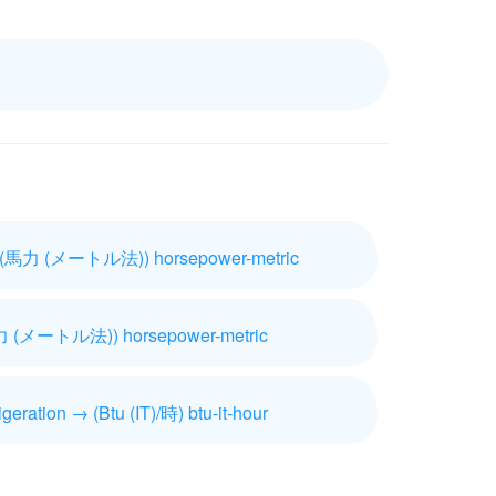
(馬力 (メートル法)) horsepower-metric
 (メートル法)) horsepower-metric
eration → (Btu (IT)/時) btu-it-hour