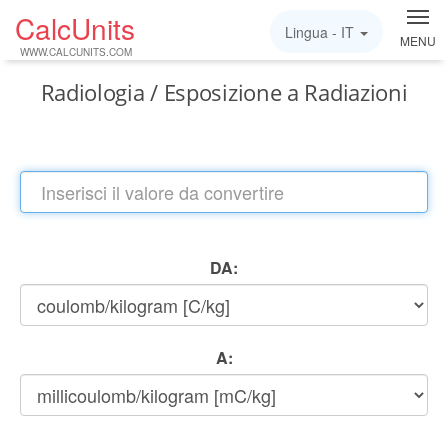
CalcUnits
Lingua -
IT
MENU
WWW.CALCUNITS.COM
Radiologia / Esposizione a Radiazioni
DA:
A: