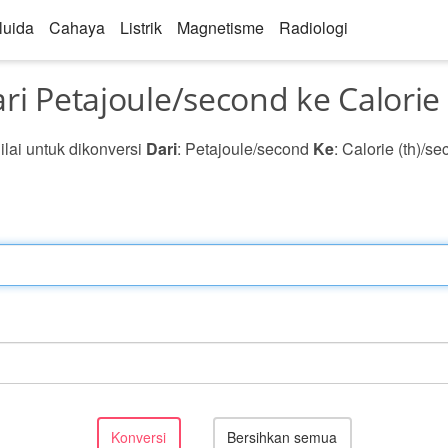
luida
Cahaya
Listrik
Magnetisme
Radiologi
ri Petajoule/second ke Calorie
nilai untuk dikonversi
Dari
: Petajoule/second
Ke
: Calorie (th)/s