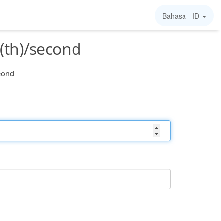
Bahasa -
ID
 (th)/second
econd