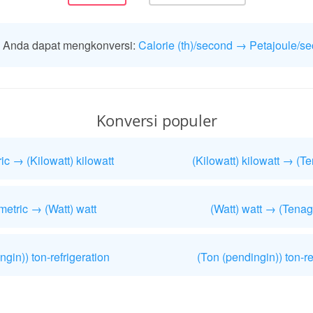
 Anda dapat mengkonversi:
Calorie (th)/second → Petajoule/s
Konversi populer
c → (Kilowatt) kilowatt
(Kilowatt) kilowatt → (T
etric → (Watt) watt
(Watt) watt → (Tenag
ngin)) ton-refrigeration
(Ton (pendingin)) ton-re