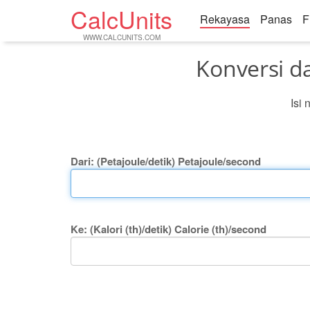
CalcUnits
Rekayasa
Panas
F
WWW.CALCUNITS.COM
Konversi da
Isi 
Dari: (Petajoule/detik) Petajoule/second
Ke: (Kalori (th)/detik) Calorie (th)/second