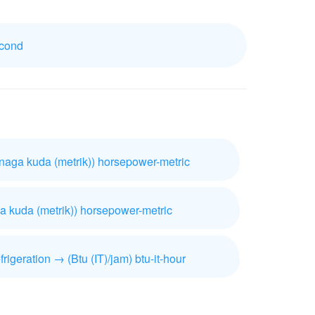
econd
enaga kuda (metrik)) horsepower-metric
a kuda (metrik)) horsepower-metric
frigeration → (Btu (IT)/jam) btu-it-hour