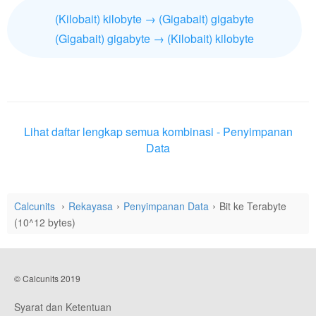
(Kilobait) kilobyte → (Gigabait) gigabyte
(Gigabait) gigabyte → (Kilobait) kilobyte
Lihat daftar lengkap semua kombinasi - Penyimpanan
Data
Calcunits
Rekayasa
Penyimpanan Data
Bit ke Terabyte
(10^12 bytes)
© Calcunits 2019
Syarat dan Ketentuan