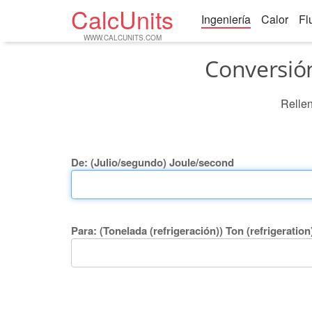
CalcUnits
Ingeniería
Calor
Fl
WWW.CALCUNITS.COM
Conversión
Rellen
De: (Julio/segundo) Joule/second
Para: (Tonelada (refrigeración)) Ton (refrigeration