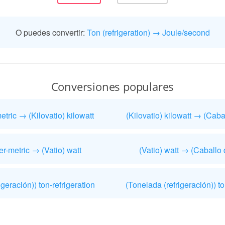
O puedes convertir:
Ton (refrigeration) → Joule/second
Conversiones populares
tric → (Kilovatio) kilowatt
(Kilovatio) kilowatt → (Caba
r-metric → (Vatio) watt
(Vatio) watt → (Caballo 
igeración)) ton-refrigeration
(Tonelada (refrigeración)) to