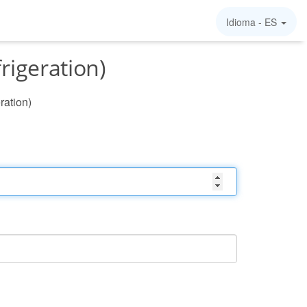
Idioma -
ES
rigeration)
eration)