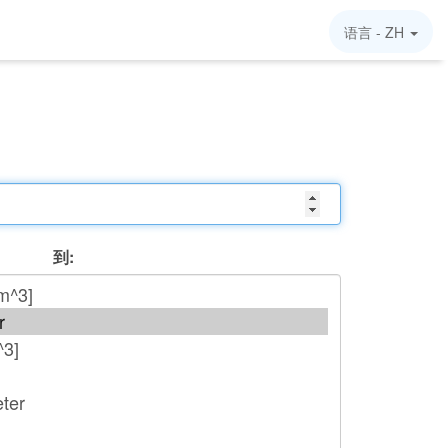
语言 -
ZH
到: