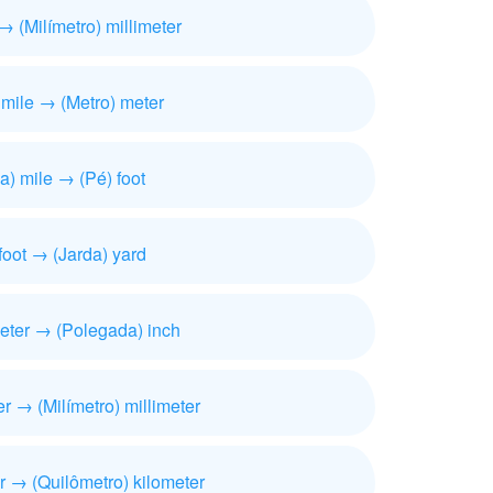
 → (Milímetro) millimeter
 mile → (Metro) meter
a) mile → (Pé) foot
foot → (Jarda) yard
meter → (Polegada) inch
r → (Milímetro) millimeter
r → (Quilômetro) kilometer