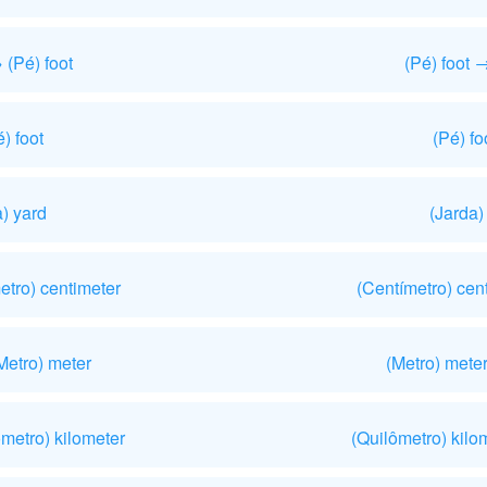
 (Pé) foot
(Pé) foot 
) foot
(Pé) f
) yard
(Jarda)
etro) centimeter
(Centímetro) cent
Metro) meter
(Metro) mete
metro) kilometer
(Quilômetro) kilo