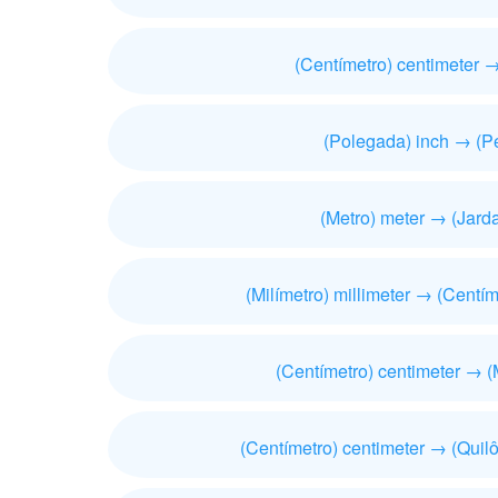
(Centímetro) centimeter →
(Polegada) inch → (Pé
(Metro) meter → (Jarda
(Milímetro) millimeter → (Centím
(Centímetro) centimeter → (
(Centímetro) centimeter → (Quilô