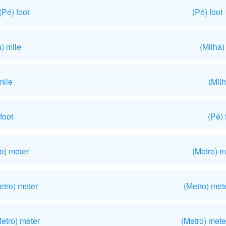
(Pé) foot
(Pé) foot
) mile
(Milha)
mile
(Milh
foot
(Pé) 
o) meter
(Metro) 
etro) meter
(Metro) mete
etro) meter
(Metro) mete