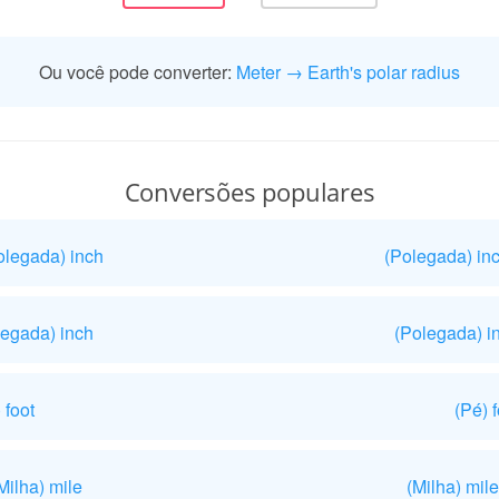
Ou você pode converter:
Meter → Earth's polar radius
Conversões populares
olegada) inch
(Polegada) in
legada) inch
(Polegada) in
 foot
(Pé) 
Milha) mile
(Milha) mil