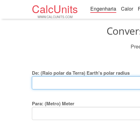
CalcUnits
Engenharia
Calor
WWW.CALCUNITS.COM
Convers
Pree
De: (Raio polar da Terra) Earth's polar radius
Para: (Metro) Meter