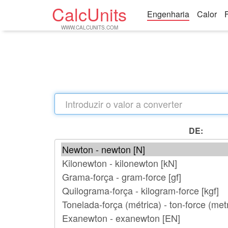
CalcUnits
Engenharia
Calor
WWW.CALCUNITS.COM
DE: