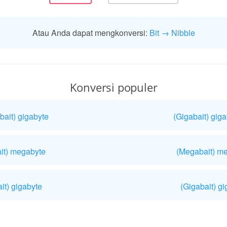
Atau Anda dapat mengkonversi:
Bit → Nibble
Konversi populer
ait) gigabyte
(Gigabait) gig
ait) megabyte
(Megabait) me
it) gigabyte
(Gigabait) gi