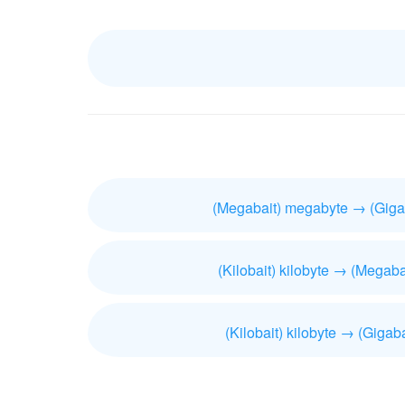
(Megabait) megabyte → (Gigab
(Kilobait) kilobyte → (Megab
(Kilobait) kilobyte → (Gigaba