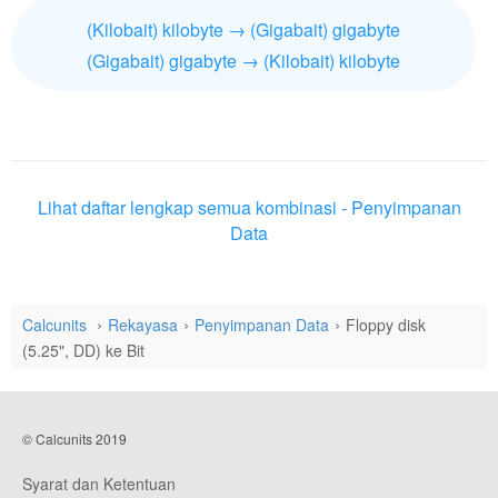
(Kilobait) kilobyte → (Gigabait) gigabyte
(Gigabait) gigabyte → (Kilobait) kilobyte
Lihat daftar lengkap semua kombinasi - Penyimpanan
Data
Calcunits
Rekayasa
Penyimpanan Data
Floppy disk
(5.25", DD) ke Bit
© Calcunits 2019
Syarat dan Ketentuan